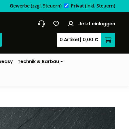
Gewerbe
(zzgl. Steuern)
Privat
(inkl. Steuern)
Jetzt einloggen
0 Artikel
|
0,00 €
Warenkor
keasy
Technik & Barbau