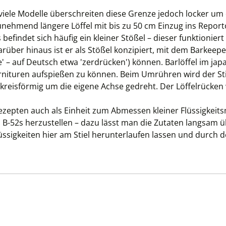
; viele Modelle überschreiten diese Grenze jedoch locker u
nehmend längere Löffel mit bis zu 50 cm Einzug ins Report
efindet sich häufig ein kleiner Stößel – dieser funktionier
rüber hinaus ist er als Stößel konzipiert, mit dem Barkeep
 – auf Deutsch etwa 'zerdrücken') können. Barlöffel im jap
nituren aufspießen zu können. Beim Umrühren wird der Stie
kreisförmig um die eigene Achse gedreht. Der Löffelrücken
lrezepten auch als Einheit zum Abmessen kleiner Flüssigkeits
 B-52s herzustellen – dazu lässt man die Zutaten langsam übe
lüssigkeiten hier am Stiel herunterlaufen lassen und durch 